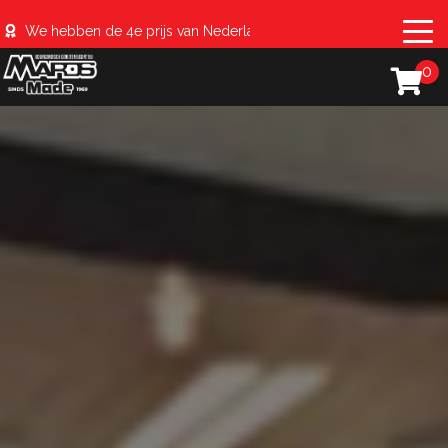
We hebben de 4e prijs van Nederland behaald met de #sparerib
0