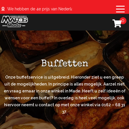
We hebben de 4e prijs van Nederland behaald met de #sparerib
0
Buffetten
Onze
buffetservice
is uitgebreid. Hieronder ziet u een greep
uit de mogelijkheden. In principe is alles mogelijk. Aarzel niet
en vraag ernaar in onze winkel in
Made
. Heeft u zelf ideeën of
wensen voor een buffet? In overleg is heel veel mogelijk, ook
hiervoor neemt u contact op met onze winkel via 0162 – 68 31
37.