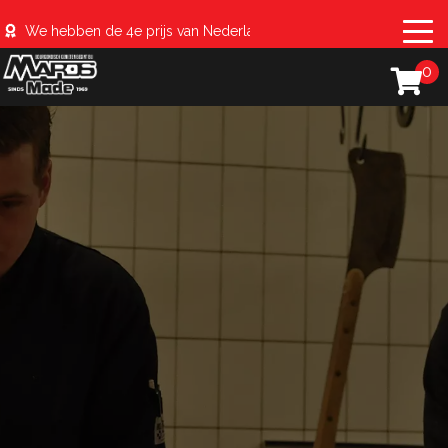
We hebben de 4e prijs van Nederland behaald met de #sparerib
0