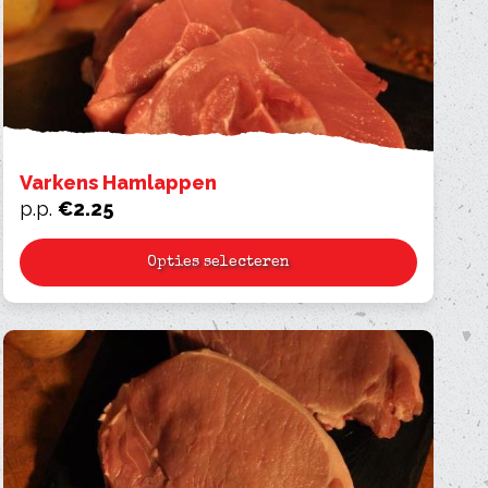
Varkens Hamlappen
p.p.
€
2.25
Opties selecteren