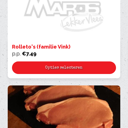
Rolleto's (familie Vink)
p.p.
€
7.49
Opties selecteren