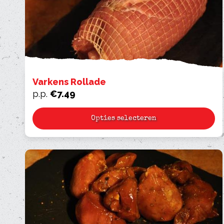
Varkens Rollade
p.p.
€
7.49
Opties selecteren