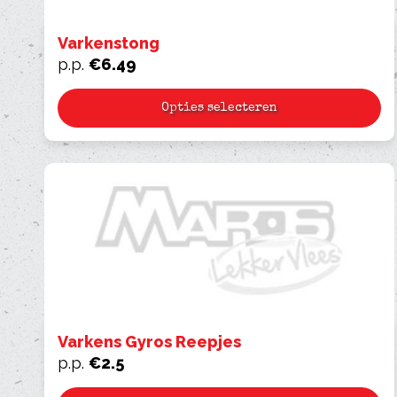
Varkenstong
p.p.
€
6.49
Opties selecteren
Varkens Gyros Reepjes
p.p.
€
2.5