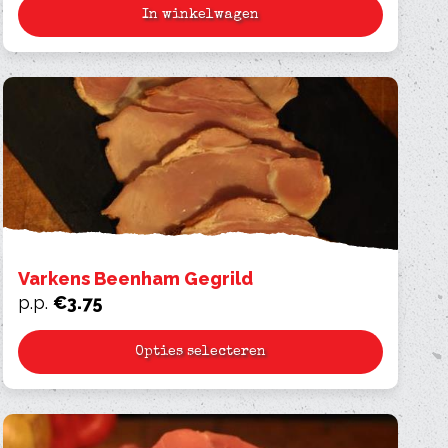
In winkelwagen
Varkens Beenham Gegrild
p.p.
€
3.75
Opties selecteren