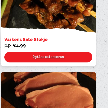
Varkens Sate Stokje
p.p.
€
4.99
Opties selecteren