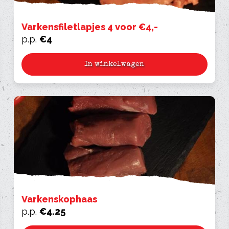
Varkensfiletlapjes 4 voor €4,-
p.p.
€
4
In winkelwagen
Varkenskophaas
p.p.
€
4.25