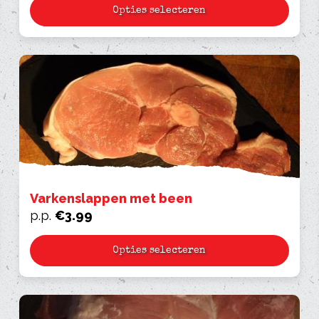
Opties selecteren
Varkenslappen met been
p.p.
€
3.99
Opties selecteren