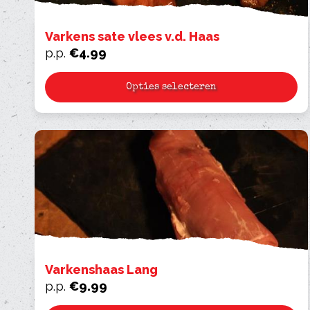
Varkens sate vlees v.d. Haas
p.p.
€
4.99
Opties selecteren
Varkenshaas Lang
p.p.
€
9.99