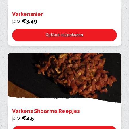
Varkensnier
p.p.
€
3.49
Opties selecteren
Varkens Shoarma Reepjes
p.p.
€
2.5