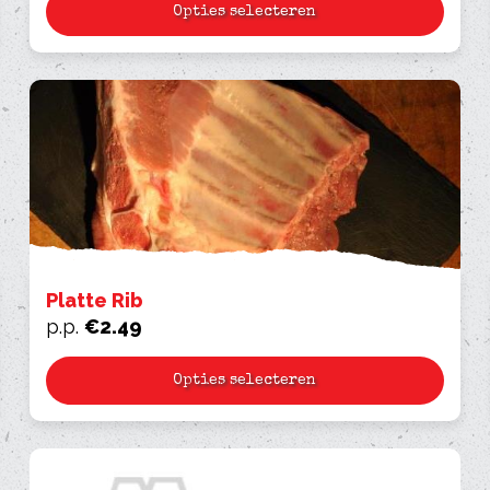
Opties selecteren
Platte Rib
p.p.
€
2.49
Opties selecteren