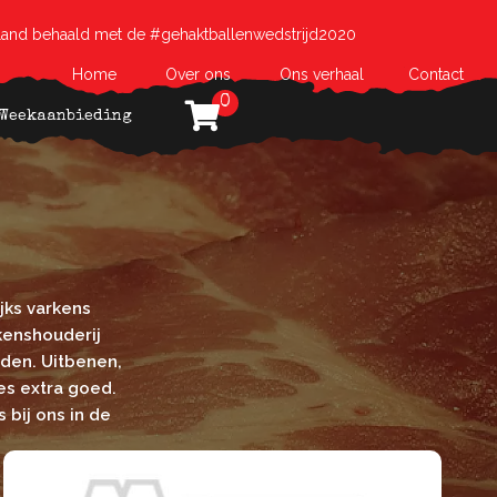
land behaald met de #gehaktballenwedstrijd2020
Home
Over ons
Ons verhaal
Contact
0
Weekaanbieding
jks varkens
kenshouderij
den. Uitbenen,
es extra goed.
 bij ons in de