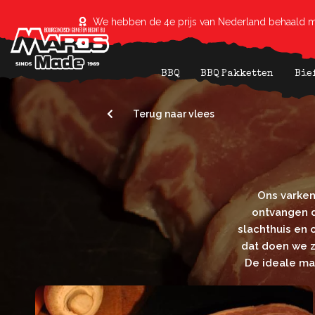
We hebben de 4e prijs van Nederland behaald m
BBQ
BBQ Pakketten
Bie
Terug naar vlees
Ons varken
ontvangen d
slachthuis en
dat doen we z
De ideale man