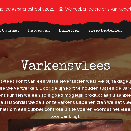
et de #spareribstrophy2021
We hebben de 11e prijs van Neder
f Gourmet
Hapjespan
Buffetten
Vlees bestellen
Varkensvlees
svlees komt van een vaste leverancier waar we bijna dageli
ie we verwerken. Door de lijn kort te houden tussen de var
 ons kunnen we een zo'n goed mogelijk product aan u aanbie
elf! Doordat we zelf onze varkens uitbenen zien we het vle
ier om een dubbel controle uit te voeren voordat het vlees
toonbank ligt.