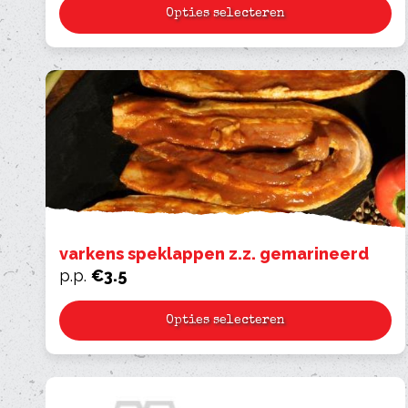
Opties selecteren
varkens speklappen z.z. gemarineerd
p.p.
€
3.5
Opties selecteren