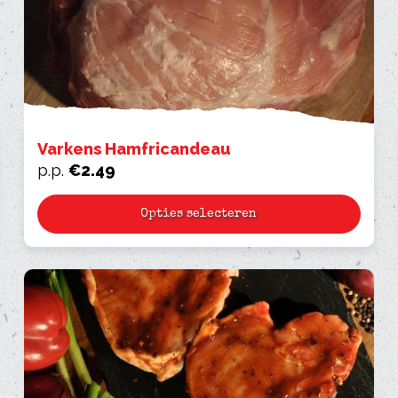
Varkens Hamfricandeau
p.p.
€
2.49
Opties selecteren