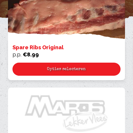
Spare Ribs Original
p.p.
€
8.99
Opties selecteren