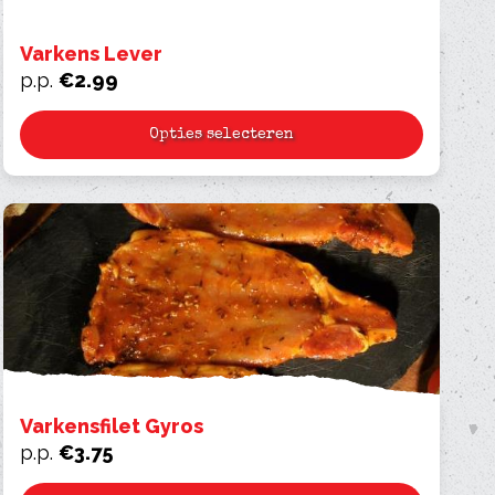
Varkens Lever
p.p.
€
2.99
Opties selecteren
Varkensfilet Gyros
p.p.
€
3.75