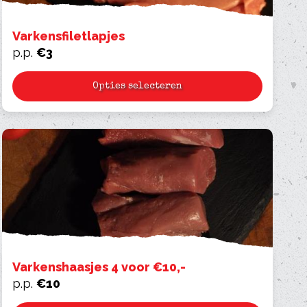
Varkensfiletlapjes
p.p.
€
3
Opties selecteren
Varkenshaasjes 4 voor €10,-
p.p.
€
10