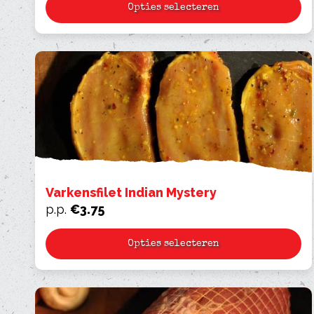
Opties selecteren
Varkensfilet Indian Mystery
p.p.
€
3.75
Opties selecteren