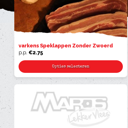
varkens Speklappen Zonder Zwoerd
p.p.
€
2.75
Opties selecteren