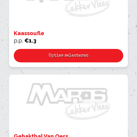
Kaassoufle
p.p.
€
1.3
Opties selecteren
Gehaktbal Van Oers