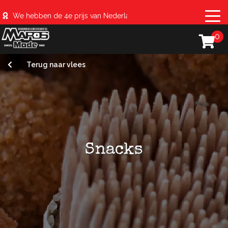
We hebben de 4e prijs van Nederland behaald met de #sparerib
0
Terug naar vlees
Snacks