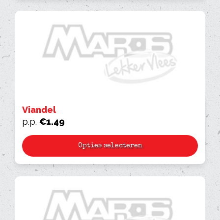
Viandel
p.p.
€
1.49
Opties selecteren