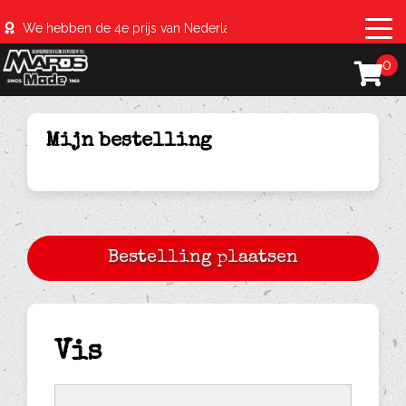
We hebben de 4e prijs van Nederland behaald met de #sparerib
0
Mijn bestelling
Vis