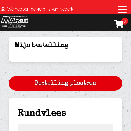
We hebben de 4e prijs van Nederland behaald met de #sparerib
0
Mijn bestelling
Rundvlees