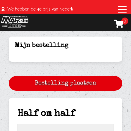
We hebben de 4e prijs van Nederland behaald met de #sparerib
0
Mijn bestelling
Half om half