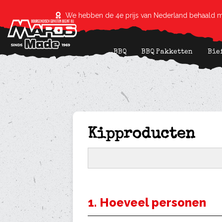
We hebben de 4e prijs van Nederland behaald m
BBQ
BBQ Pakketten
Bie
Kipproducten
1. Hoeveel personen