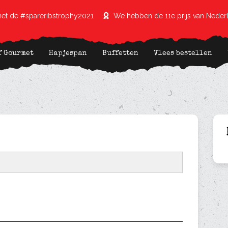
et de #spareribstrophy2021
We hebben de 11e prijs van Neder
f Gourmet
Hapjespan
Buffetten
Vlees bestellen