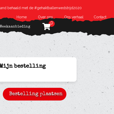
land behaald met de #gehaktballenwedstrijd2020
Home
Over ons
Ons verhaal
Contact
0
Weekaanbieding
Mijn bestelling