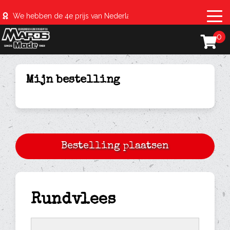
We hebben de 4e prijs van Nederland behaald met de #sparerib
0
Mijn bestelling
Rundvlees