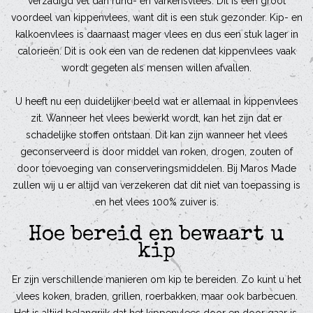
verzadigd vet dan rund- en varkensvlees. Dit is een groot
voordeel van kippenvlees, want dit is een stuk gezonder. Kip- en
kalkoenvlees is daarnaast mager vlees en dus een stuk lager in
calorieën. Dit is ook een van de redenen dat kippenvlees vaak
wordt gegeten als mensen willen afvallen.
U heeft nu een duidelijker beeld wat er allemaal in kippenvlees
zit. Wanneer het vlees bewerkt wordt, kan het zijn dat er
schadelijke stoffen ontstaan. Dit kan zijn wanneer het vlees
geconserveerd is door middel van roken, drogen, zouten of
door toevoeging van conserveringsmiddelen. Bij Maros Made
zullen wij u er altijd van verzekeren dat dit niet van toepassing is
en het vlees 100% zuiver is.
Hoe bereid en bewaart u
kip
Er zijn verschillende manieren om kip te bereiden. Zo kunt u het
vlees koken, braden, grillen, roerbakken, maar ook barbecuen.