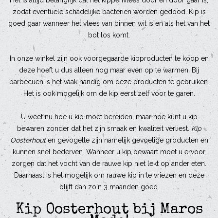
Het is altijd belangrijk dat het kippenvlees door en door gaar is,
zodat eventuele schadelijke bacteriën worden gedood. Kip is
goed gaar wanneer het vlees van binnen wit is en als het van het
bot los komt.
In onze winkel zijn ook voorgegaarde kipproducten te koop en
deze hoeft u dus alleen nog maar even op te warmen. Bij
barbecuen is het vaak handig om deze producten te gebruiken.
Het is ook mogelijk om de kip eerst zelf voor te garen.
U weet nu hoe u kip moet bereiden, maar hoe kunt u kip
bewaren zonder dat het zijn smaak en kwaliteit verliest.
Kip
Oosterhout
en gevogelte zijn namelijk gevoelige producten en
kunnen snel bederven. Wanneer u kip bewaart moet u ervoor
zorgen dat het vocht van de rauwe kip niet lekt op ander eten.
Daarnaast is het mogelijk om rauwe kip in te vriezen en deze
blijft dan zo'n 3 maanden goed.
Kip Oosterhout bij Maros