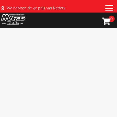
We hebben de 4e prijs van Nederland behaald met de #sparerib
0